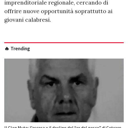
imprenditoriale regionale, cercando di
offrire nuove opportunità soprattutto ai
giovani calabresi.
🔥 Trending
Il Clan Muto: l’ascesa e il declino del “re del pesce” di Cetraro