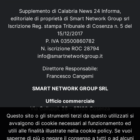
Supplemento di Calabria News 24 Informa,
editoriale di proprietà di Smart Network Group srl
Iscrizione Reg. stampa Tribunale di Cosenza n. 5 del
15/12/2017
P. IVA 03500860782
N. iscrizione ROC 28794
info@smartnetworkgroup.it
Direttore Responsabile:
Francesco Cangemi
SMART NETWORK GROUP SRL
Ufficio commerciale
Via Galluppi, 26 – 87100 Cosenza
Questo sito o gli strumenti terzi da questo utilizzati si
P. IVA 03500860782
avvalgono di cookie necessari al funzionamento ed
N. iscrizione ROC 28794
utili alle finalità illustrate nella cookie policy. Se vuoi
info@smartnetworkgroup.it
saperne di più o negare il consenso a tutti o ad alcuni