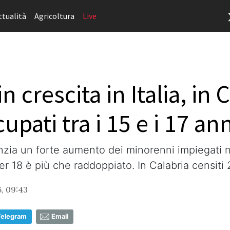
ttualità
Agricoltura
Live
 crescita in Italia, in 
upati tra i 15 e i 17 ann
nzia un forte aumento dei minorenni impiegati n
der 18 è più che raddoppiato. In Calabria censit
6, 09:43
Telegram
Email