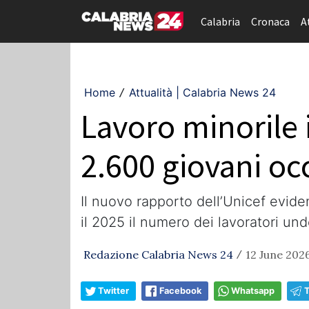
Calabria
Cronaca
A
Home
Attualità | Calabria News 24
/
Lavoro minorile in
2.600 giovani occ
Il nuovo rapporto dell’Unicef evide
il 2025 il numero dei lavoratori un
Redazione Calabria News 24
12 June 202
/
Twitter
Facebook
Whatsapp