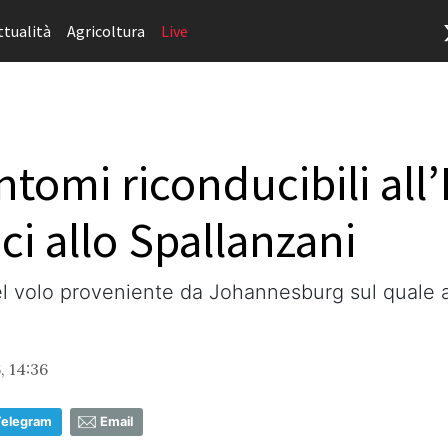
ttualità
Agricoltura
Live
ntomi riconducibili all
ci allo Spallanzani
del volo proveniente da Johannesburg sul quale
, 14:36
Telegram
Email