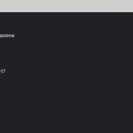
azione
017