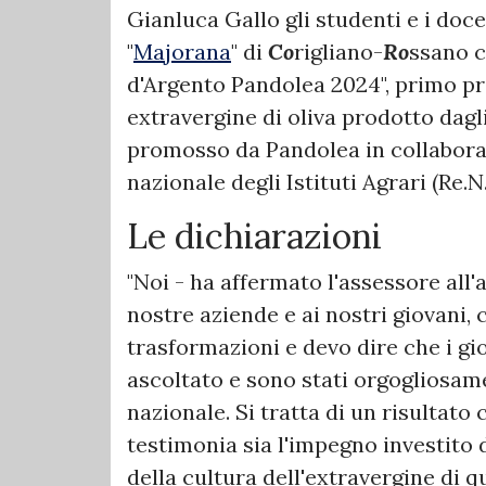
Gianluca Gallo gli studenti e i docen
"
Majorana
" di
Co
rigliano-
Ro
ssano c
d'Argento Pandolea 2024", primo p
extravergine di oliva prodotto dagli
promosso da Pandolea in collabora
nazionale degli Istituti Agrari (Re.N.
Le dichiarazioni
"Noi - ha affermato l'assessore all'
nostre aziende e ai nostri giovani,
trasformazioni e devo dire che i gi
ascoltato e sono stati orgogliosame
nazionale. Si tratta di un risultat
testimonia sia l'impegno investito
della cultura dell'extravergine di qu