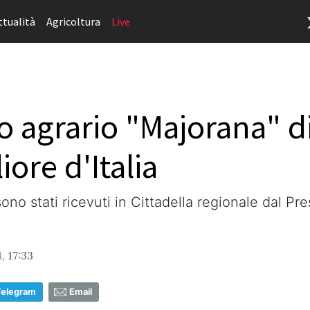
ttualità
Agricoltura
Live
uto agrario "Majorana" d
iore d'Italia
sono stati ricevuti in Cittadella regionale dal P
, 17:33
Telegram
Email