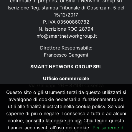
editoriale di proprietà di Smart Network Group srl
Iscrizione Reg. stampa Tribunale di Cosenza n. 5 del
15/12/2017
P. IVA 03500860782
N. iscrizione ROC 28794
info@smartnetworkgroup.it
Direttore Responsabile:
Francesco Cangemi
SMART NETWORK GROUP SRL
Ufficio commerciale
Via Galluppi, 26 – 87100 Cosenza
Questo sito o gli strumenti terzi da questo utilizzati si
P. IVA 03500860782
avvalgono di cookie necessari al funzionamento ed
N. iscrizione ROC 28794
utili alle finalità illustrate nella cookie policy. Se vuoi
info@smartnetworkgroup.it
saperne di più o negare il consenso a tutti o ad alcuni
cookie, consulta la cookie policy. Chiudendo questo
banner acconsenti all'uso dei cookie.
Per saperne di
Powered by
SpheraHouse