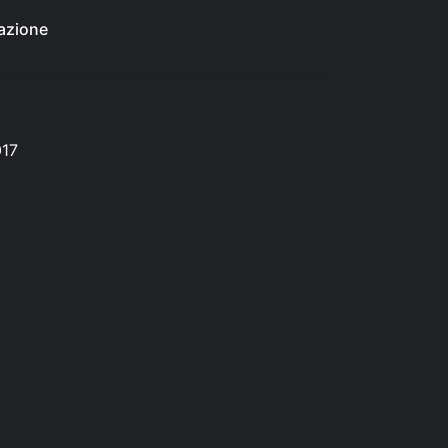
azione
017