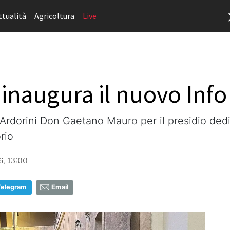
ttualità
Agricoltura
Live
inaugura il nuovo Info
 Ardorini Don Gaetano Mauro per il presidio de
rio
6, 13:00
Telegram
Email