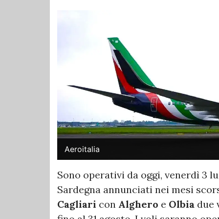
Aeroitalia
Sono operativi da oggi, venerdì 3 lu
Sardegna annunciati nei mesi scor
Cagliari
con
Alghero
e
Olbia
due v
fino al 31 agosto. I voli saranno op