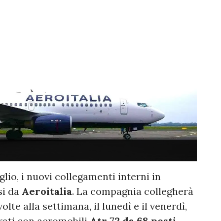
glio, i nuovi collegamenti interni in
si da
Aeroitalia
. La compagnia collegherà
olte alla settimana, il lunedì e il venerdì,
erati con aeromobili
Atr 72 da 68 posti
.