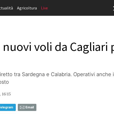
ttualità
Agricoltura
Live
 i nuovi voli da Cagliar
iretto tra Sardegna e Calabria. Operativi anche i
osto
 16:15
Telegram
Email