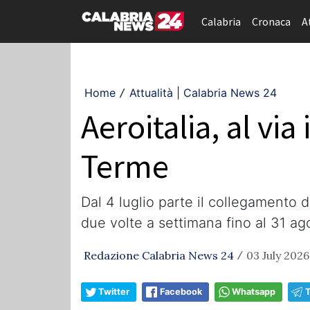
Calabria
Cronaca
A
Home
Attualità | Calabria News 24
/
Aeroitalia, al via
Terme
Dal 4 luglio parte il collegamento d
due volte a settimana fino al 31 ag
Redazione Calabria News 24
03 July 2026,
/
Twitter
Facebook
Whatsapp