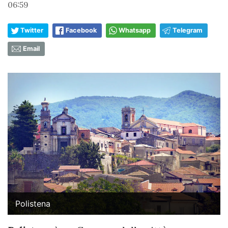
06:59
Twitter
Facebook
Whatsapp
Telegram
Email
Polistena