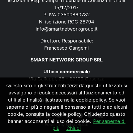
Iscrizione Reg. stampa Tribunale di Cosenza n. 5 del
15/12/2017
P. IVA 03500860782
N. iscrizione ROC 28794
info@smartnetworkgroup.it
Direttore Responsabile:
Francesco Cangemi
SMART NETWORK GROUP SRL
Ufficio commerciale
Via Galluppi, 26 – 87100 Cosenza
Questo sito o gli strumenti terzi da questo utilizzati si
P. IVA 03500860782
avvalgono di cookie necessari al funzionamento ed
N. iscrizione ROC 28794
utili alle finalità illustrate nella cookie policy. Se vuoi
info@smartnetworkgroup.it
saperne di più o negare il consenso a tutti o ad alcuni
cookie, consulta la cookie policy. Chiudendo questo
banner acconsenti all'uso dei cookie.
Per saperne di
Powered by
SpheraHouse
più
Chiudi