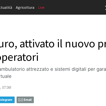
ttualità
Agricoltura
Live
uro, attivato il nuovo p
operatori
bulatorio attrezzato e sistemi digitali per gara
rtuale
, 17:30
Telegram
Email