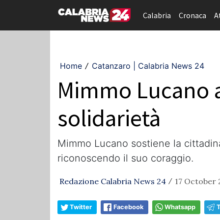
Calabria
Cronaca
A
Home
Catanzaro | Calabria News 24
/
Mimmo Lucano al
solidarietà
Mimmo Lucano sostiene la cittadina
riconoscendo il suo coraggio.
Redazione Calabria News 24
17 October 
/
Twitter
Facebook
Whatsapp