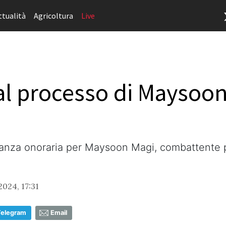
ttualità
Agricoltura
Live
 processo di Maysoon 
nza onoraria per Maysoon Magi, combattente per l
2024, 17:31
Telegram
Email