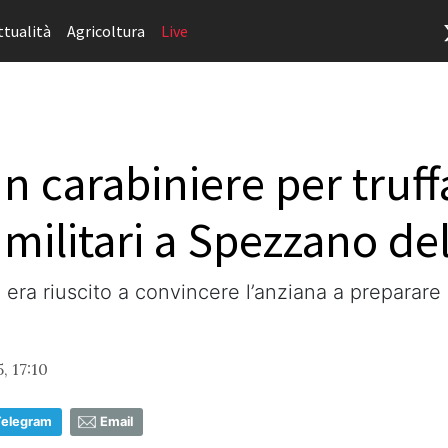
ttualità
Agricoltura
Live
un carabiniere per truf
 militari a Spezzano del
 era riuscito a convincere l’anziana a preparare
, 17:10
Telegram
Email