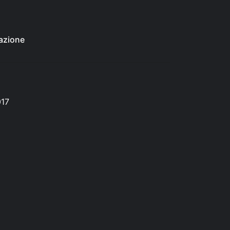
azione
017