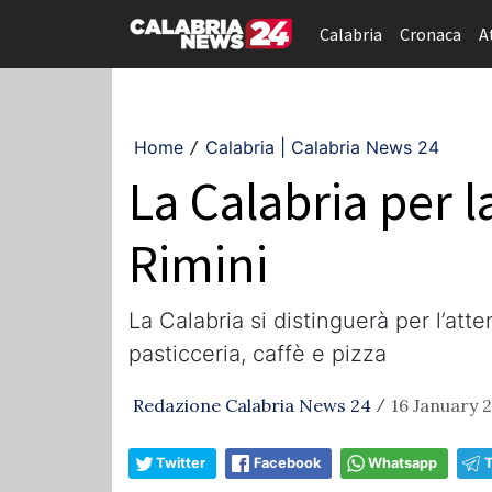
Calabria
Cronaca
A
Home
Calabria | Calabria News 24
/
La Calabria per l
Rimini
La Calabria si distinguerà per l’att
pasticceria, caffè e pizza
Redazione Calabria News 24
16 January 2
/
Twitter
Facebook
Whatsapp