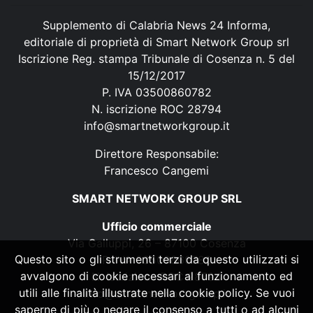
Supplemento di Calabria News 24 Informa,
editoriale di proprietà di Smart Network Group srl
Iscrizione Reg. stampa Tribunale di Cosenza n. 5 del
15/12/2017
P. IVA 03500860782
N. iscrizione ROC 28794
info@smartnetworkgroup.it
Direttore Responsabile:
Francesco Cangemi
SMART NETWORK GROUP SRL
Ufficio commerciale
Via Galluppi, 26 – 87100 Cosenza
Questo sito o gli strumenti terzi da questo utilizzati si
P. IVA 03500860782
avvalgono di cookie necessari al funzionamento ed
N. iscrizione ROC 28794
utili alle finalità illustrate nella cookie policy. Se vuoi
info@smartnetworkgroup.it
saperne di più o negare il consenso a tutti o ad alcuni