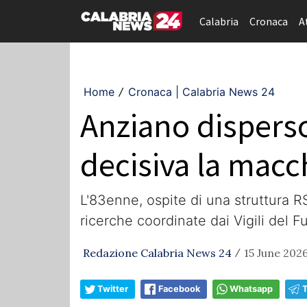
Calabria
Cronaca
A
Home
Cronaca | Calabria News 24
/
Anziano disperso
decisiva la macc
L'83enne, ospite di una struttura R
ricerche coordinate dai Vigili del 
Redazione Calabria News 24
15 June 2026
/
Twitter
Facebook
Whatsapp