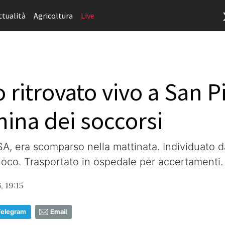
ttualità
Agricoltura
Live
 ritrovato vivo a San P
hina dei soccorsi
SA, era scomparso nella mattinata. Individuato 
Fuoco. Trasportato in ospedale per accertamenti.
, 19:15
Telegram
Email