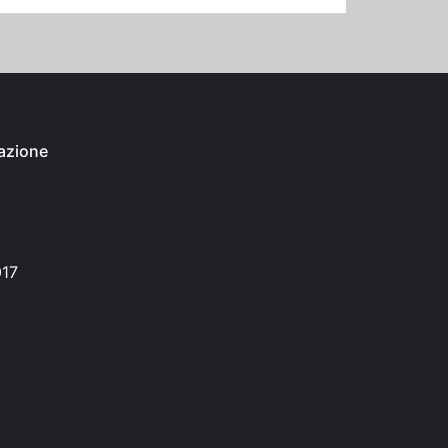
azione
017