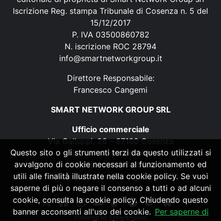
Iscrizione Reg. stampa Tribunale di Cosenza n. 5 del
15/12/2017
P. IVA 03500860782
N. iscrizione ROC 28794
info@smartnetworkgroup.it
Direttore Responsabile:
Francesco Cangemi
SMART NETWORK GROUP SRL
Ufficio commerciale
Via Galluppi, 26 – 87100 Cosenza
Questo sito o gli strumenti terzi da questo utilizzati si
P. IVA 03500860782
avvalgono di cookie necessari al funzionamento ed
N. iscrizione ROC 28794
utili alle finalità illustrate nella cookie policy. Se vuoi
info@smartnetworkgroup.it
saperne di più o negare il consenso a tutti o ad alcuni
cookie, consulta la cookie policy. Chiudendo questo
banner acconsenti all'uso dei cookie.
Per saperne di
Powered by
SpheraHouse