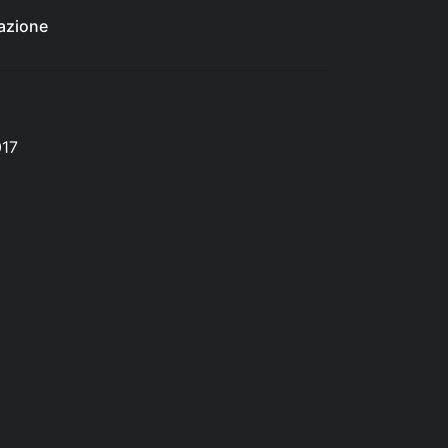
azione
017