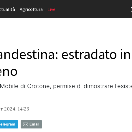
ttualità
Agricoltura
Live
ndestina: estradato in 
heno
Mobile di Crotone, permise di dimostrare l’esiste
 2024, 14:23
Telegram
Email