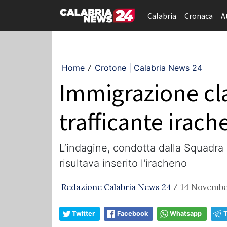
Calabria
Cronaca
A
Home
Crotone | Calabria News 24
/
Immigrazione cla
trafficante irac
L’indagine, condotta dalla Squadra 
risultava inserito l'iracheno
Redazione Calabria News 24
14 November
/
Twitter
Facebook
Whatsapp