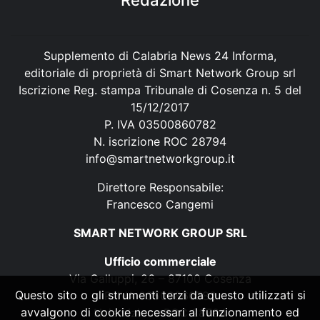
Redazione
Supplemento di Calabria News 24 Informa,
editoriale di proprietà di Smart Network Group srl
Iscrizione Reg. stampa Tribunale di Cosenza n. 5 del
15/12/2017
P. IVA 03500860782
N. iscrizione ROC 28794
info@smartnetworkgroup.it
Direttore Responsabile:
Francesco Cangemi
SMART NETWORK GROUP SRL
Ufficio commerciale
Via Galluppi, 26 – 87100 Cosenza
Questo sito o gli strumenti terzi da questo utilizzati si
P. IVA 03500860782
avvalgono di cookie necessari al funzionamento ed
N. iscrizione ROC 28794