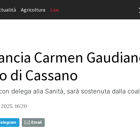
ttualità
Agricoltura
Live
lancia Carmen Gaudia
o di Cassano
on delega alla Sanità, sarà sostenuta dalla coa
 2025, 16:20
Telegram
Email