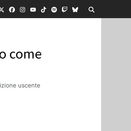
no come
lizione uscente