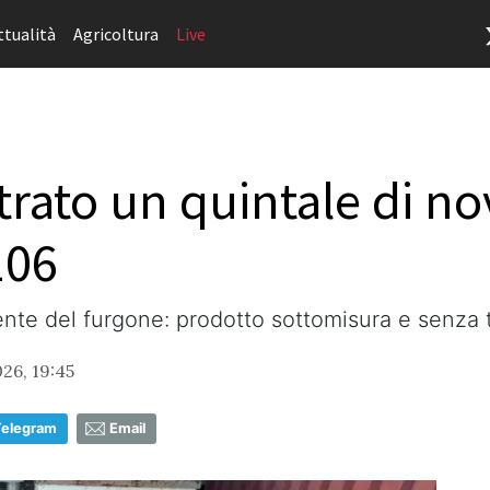
ttualità
Agricoltura
Live
rato un quintale di no
106
te del furgone: prodotto sottomisura e senza tra
26, 19:45
Telegram
Email