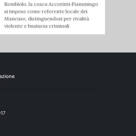
Rombiolo, la cosca Accorinti‑Fiammingo
si impose come referente locale dei
Mancuso, distinguendosi per rivalità
violente e business criminali
azione
017