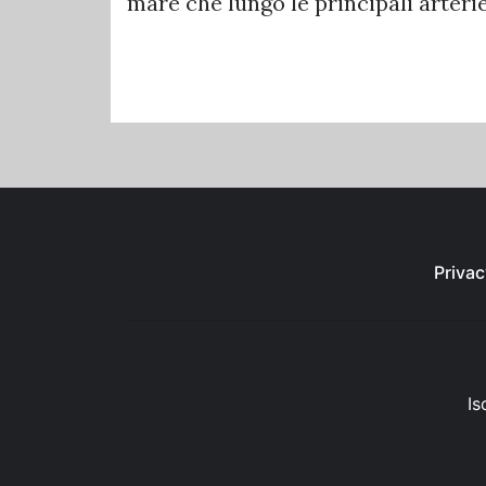
mare che lungo le principali arterie
Privac
Is