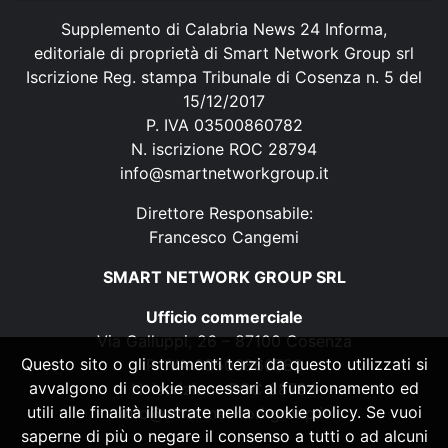
Supplemento di Calabria News 24 Informa,
editoriale di proprietà di Smart Network Group srl
Iscrizione Reg. stampa Tribunale di Cosenza n. 5 del
15/12/2017
P. IVA 03500860782
N. iscrizione ROC 28794
info@smartnetworkgroup.it
Direttore Responsabile:
Francesco Cangemi
SMART NETWORK GROUP SRL
Ufficio commerciale
Via Galluppi, 26 – 87100 Cosenza
Questo sito o gli strumenti terzi da questo utilizzati si
P. IVA 03500860782
avvalgono di cookie necessari al funzionamento ed
N. iscrizione ROC 28794
utili alle finalità illustrate nella cookie policy. Se vuoi
info@smartnetworkgroup.it
saperne di più o negare il consenso a tutti o ad alcuni