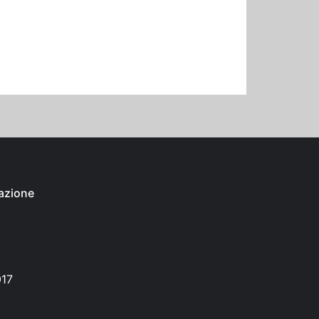
azione
017