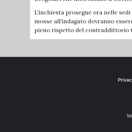
L'inchiesta prosegue ora nelle sedi
mosse all'indagato dovranno essere
pieno rispetto del contraddittorio 
Privac
Is