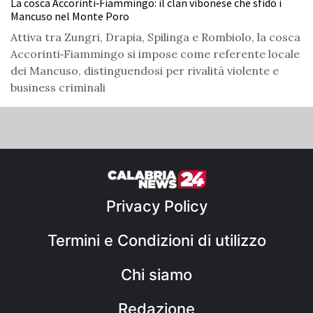
La cosca Accorinti‑Fiammingo: il clan vibonese che sfidò i
Mancuso nel Monte Poro
Attiva tra Zungri, Drapia, Spilinga e Rombiolo, la cosca
Accorinti‑Fiammingo si impose come referente locale
dei Mancuso, distinguendosi per rivalità violente e
business criminali
Privacy Policy
Termini e Condizioni di utilizzo
Chi siamo
Redazione