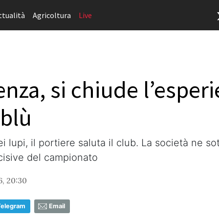
ttualità
Agricoltura
Live
za, si chiude l’esperie
oblù
upi, il portiere saluta il club. La società ne sot
ecisive del campionato
6, 20:30
Telegram
Email