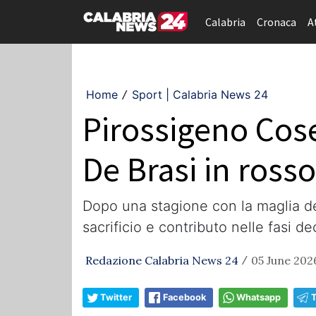
Calabria
Cronaca
A
Home
Sport | Calabria News 24
/
Pirossigeno Cosen
De Brasi in ross
Dopo una stagione con la maglia dei l
sacrificio e contributo nelle fasi d
Redazione Calabria News 24
05 June 202
/
Twitter
Facebook
Whatsapp