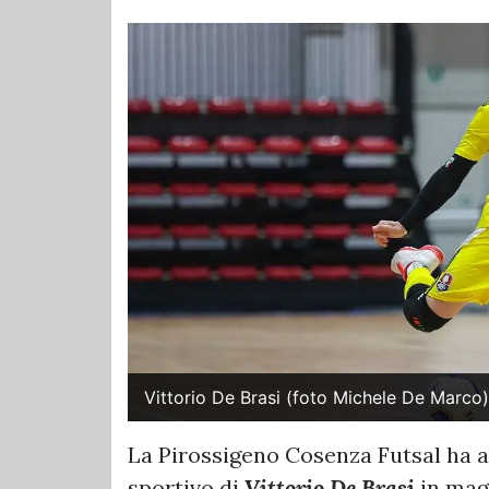
Vittorio De Brasi (foto Michele De Marco)
La Pirossigeno Cosenza Futsal ha 
sportivo di
Vittorio De Brasi
in mag