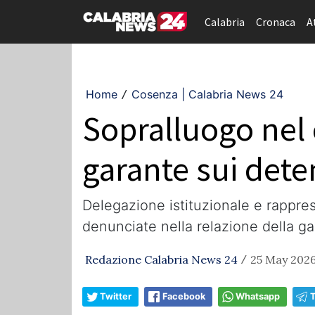
Calabria
Cronaca
A
Home
Cosenza | Calabria News 24
/
Sopralluogo nel 
garante sui dete
Delegazione istituzionale e rapprese
denunciate nella relazione della g
Redazione Calabria News 24
25 May 2026
/
Twitter
Facebook
Whatsapp