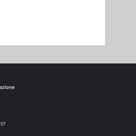
azione
017