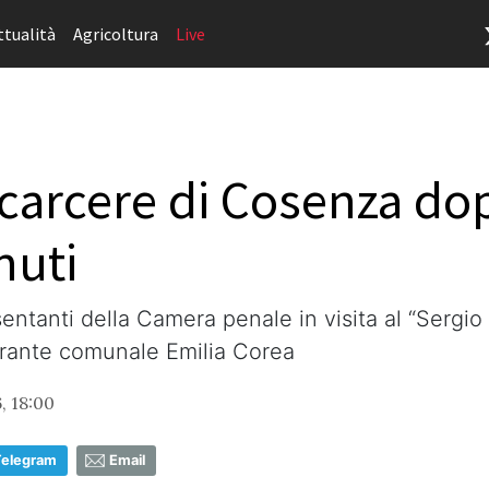
ttualità
Agricoltura
Live
carcere di Cosenza dopo
nuti
ntanti della Camera penale in visita al “Sergio C
arante comunale Emilia Corea
, 18:00
Telegram
Email