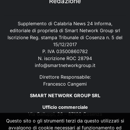
Redazione
Supplemento di Calabria News 24 Informa,
editoriale di proprietà di Smart Network Group srl
Iscrizione Reg. stampa Tribunale di Cosenza n. 5 del
15/12/2017
P. IVA 03500860782
N. iscrizione ROC 28794
info@smartnetworkgroup.it
Direttore Responsabile:
Francesco Cangemi
SMART NETWORK GROUP SRL
Ufficio commerciale
Via Galluppi, 26 – 87100 Cosenza
Questo sito o gli strumenti terzi da questo utilizzati si
P. IVA 03500860782
avvalgono di cookie necessari al funzionamento ed
N. iscrizione ROC 28794