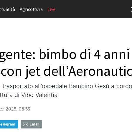
ttualità
Agricoltura
Live
gente: bimbo di 4 anni 
on jet dell’Aeronautic
stato trasportato all’ospedale Bambino Gesù a bor
tura di Vibo Valentia
r 2025, 08:55
Telegram
Email