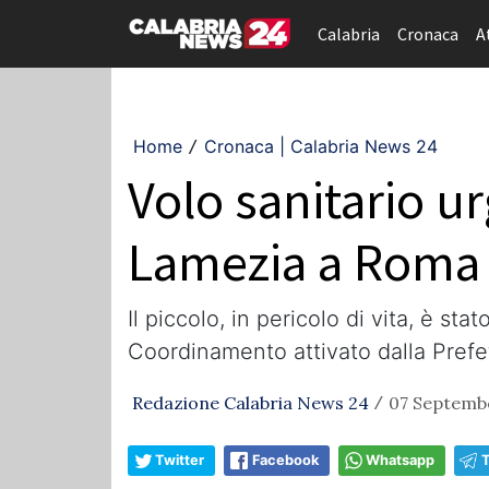
Calabria
Cronaca
A
Home
Cronaca | Calabria News 24
/
Volo sanitario ur
Lamezia a Roma c
Il piccolo, in pericolo di vita, è 
Coordinamento attivato dalla Prefet
Redazione Calabria News 24
07 Septembe
/
Twitter
Facebook
Whatsapp