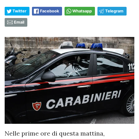
Twitter
Facebook
Whatsapp
Telegram
Email
​Nelle prime ore di questa mattina,