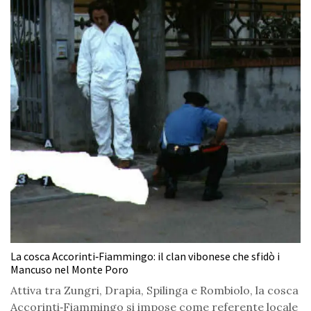
La cosca Accorinti‑Fiammingo: il clan vibonese che sfidò i
Mancuso nel Monte Poro
Attiva tra Zungri, Drapia, Spilinga e Rombiolo, la cosca
Accorinti‑Fiammingo si impose come referente locale