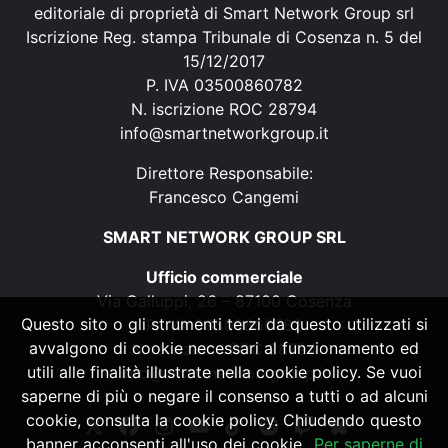
editoriale di proprietà di Smart Network Group srl
Iscrizione Reg. stampa Tribunale di Cosenza n. 5 del
15/12/2017
P. IVA 03500860782
N. iscrizione ROC 28794
info@smartnetworkgroup.it
Direttore Responsabile:
Francesco Cangemi
SMART NETWORK GROUP SRL
Ufficio commerciale
Via Galluppi, 26 – 87100 Cosenza
Questo sito o gli strumenti terzi da questo utilizzati si
P. IVA 03500860782
avvalgono di cookie necessari al funzionamento ed
N. iscrizione ROC 28794
utili alle finalità illustrate nella cookie policy. Se vuoi
info@smartnetworkgroup.it
saperne di più o negare il consenso a tutti o ad alcuni
cookie, consulta la cookie policy. Chiudendo questo
banner acconsenti all'uso dei cookie.
Per saperne di