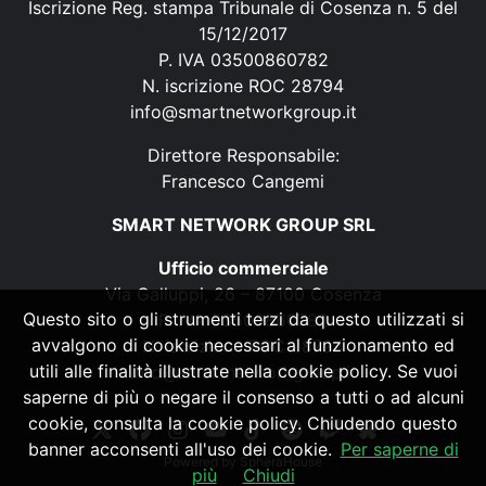
Iscrizione Reg. stampa Tribunale di Cosenza n. 5 del
15/12/2017
P. IVA 03500860782
N. iscrizione ROC 28794
info@smartnetworkgroup.it
Direttore Responsabile:
Francesco Cangemi
SMART NETWORK GROUP SRL
Ufficio commerciale
Via Galluppi, 26 – 87100 Cosenza
Questo sito o gli strumenti terzi da questo utilizzati si
P. IVA 03500860782
avvalgono di cookie necessari al funzionamento ed
N. iscrizione ROC 28794
utili alle finalità illustrate nella cookie policy. Se vuoi
info@smartnetworkgroup.it
saperne di più o negare il consenso a tutti o ad alcuni
cookie, consulta la cookie policy. Chiudendo questo
banner acconsenti all'uso dei cookie.
Per saperne di
Powered by
SpheraHouse
più
Chiudi