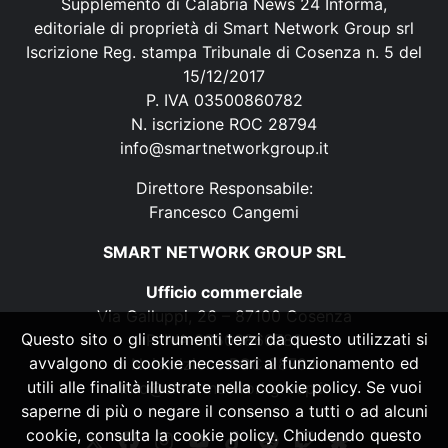
Supplemento di Calabria News 24 Informa,
editoriale di proprietà di Smart Network Group srl
Iscrizione Reg. stampa Tribunale di Cosenza n. 5 del
15/12/2017
P. IVA 03500860782
N. iscrizione ROC 28794
info@smartnetworkgroup.it
Direttore Responsabile:
Francesco Cangemi
SMART NETWORK GROUP SRL
Ufficio commerciale
Via Galluppi, 26 – 87100 Cosenza
Questo sito o gli strumenti terzi da questo utilizzati si
P. IVA 03500860782
avvalgono di cookie necessari al funzionamento ed
N. iscrizione ROC 28794
utili alle finalità illustrate nella cookie policy. Se vuoi
info@smartnetworkgroup.it
saperne di più o negare il consenso a tutti o ad alcuni
cookie, consulta la cookie policy. Chiudendo questo