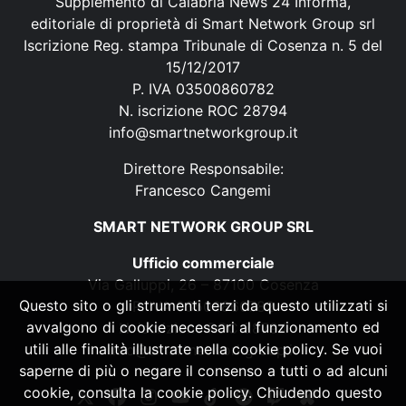
Supplemento di Calabria News 24 Informa,
editoriale di proprietà di Smart Network Group srl
Iscrizione Reg. stampa Tribunale di Cosenza n. 5 del
15/12/2017
P. IVA 03500860782
N. iscrizione ROC 28794
info@smartnetworkgroup.it
Direttore Responsabile:
Francesco Cangemi
SMART NETWORK GROUP SRL
Ufficio commerciale
Via Galluppi, 26 – 87100 Cosenza
Questo sito o gli strumenti terzi da questo utilizzati si
P. IVA 03500860782
avvalgono di cookie necessari al funzionamento ed
N. iscrizione ROC 28794
utili alle finalità illustrate nella cookie policy. Se vuoi
info@smartnetworkgroup.it
saperne di più o negare il consenso a tutti o ad alcuni
cookie, consulta la cookie policy. Chiudendo questo