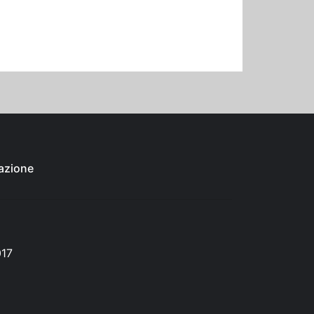
azione
017