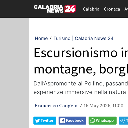
Calabria
Cronaca
A
Home
Turismo | Calabria News 24
/
Escursionismo in 
montagne, borgh
Dall’Aspromonte al Pollino, passando
esperienze immersive nella natura
Francesco Cangemi
16 May 2026, 11:00
/
Twitter
Facebook
Whatsapp