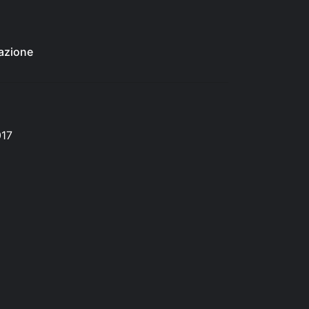
azione
017