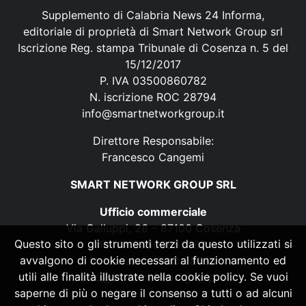
Supplemento di Calabria News 24 Informa,
editoriale di proprietà di Smart Network Group srl
Iscrizione Reg. stampa Tribunale di Cosenza n. 5 del
15/12/2017
P. IVA 03500860782
N. iscrizione ROC 28794
info@smartnetworkgroup.it
Direttore Responsabile:
Francesco Cangemi
SMART NETWORK GROUP SRL
Ufficio commerciale
Via Galluppi, 26 – 87100 Cosenza
Questo sito o gli strumenti terzi da questo utilizzati si
P. IVA 03500860782
avvalgono di cookie necessari al funzionamento ed
N. iscrizione ROC 28794
utili alle finalità illustrate nella cookie policy. Se vuoi
info@smartnetworkgroup.it
saperne di più o negare il consenso a tutti o ad alcuni