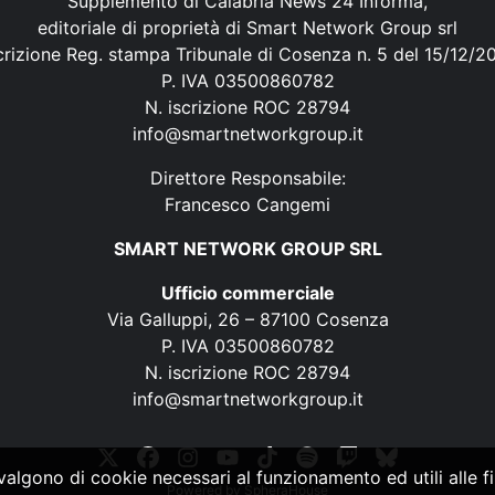
Supplemento di Calabria News 24 Informa,
editoriale di proprietà di Smart Network Group srl
crizione Reg. stampa Tribunale di Cosenza n. 5 del 15/12/2
P. IVA 03500860782
N. iscrizione ROC 28794
info@smartnetworkgroup.it
Direttore Responsabile:
Francesco Cangemi
SMART NETWORK GROUP SRL
Ufficio commerciale
Via Galluppi, 26 – 87100 Cosenza
P. IVA 03500860782
N. iscrizione ROC 28794
info@smartnetworkgroup.it
vvalgono di cookie necessari al funzionamento ed utili alle fin
Powered by
SpheraHouse