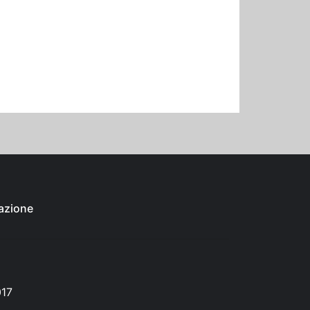
azione
017