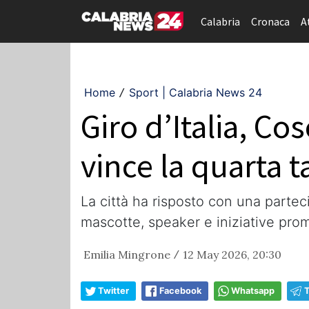
Calabria
Cronaca
A
Home
Sport | Calabria News 24
/
Giro d’Italia, Co
vince la quarta 
La città ha risposto con una parte
mascotte, speaker e iniziative pro
Emilia Mingrone
12 May 2026, 20:30
/
Twitter
Facebook
Whatsapp