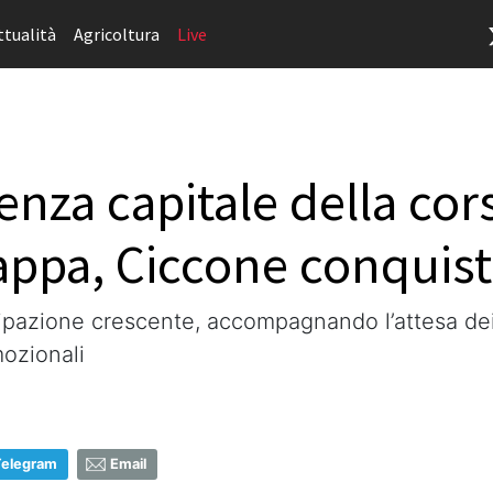
ttualità
Agricoltura
Live
senza capitale della co
tappa, Ciccone conquist
cipazione crescente, accompagnando l’attesa dei
mozionali
Telegram
Email