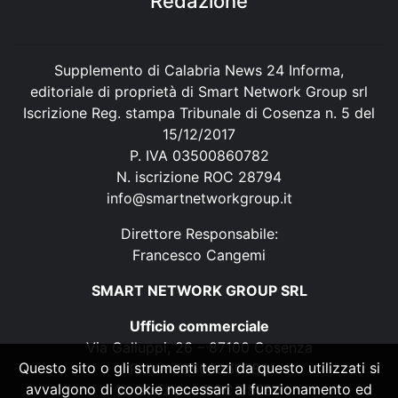
Redazione
Supplemento di Calabria News 24 Informa,
editoriale di proprietà di Smart Network Group srl
Iscrizione Reg. stampa Tribunale di Cosenza n. 5 del
15/12/2017
P. IVA 03500860782
N. iscrizione ROC 28794
info@smartnetworkgroup.it
Direttore Responsabile:
Francesco Cangemi
SMART NETWORK GROUP SRL
Ufficio commerciale
Via Galluppi, 26 – 87100 Cosenza
Questo sito o gli strumenti terzi da questo utilizzati si
P. IVA 03500860782
avvalgono di cookie necessari al funzionamento ed
N. iscrizione ROC 28794