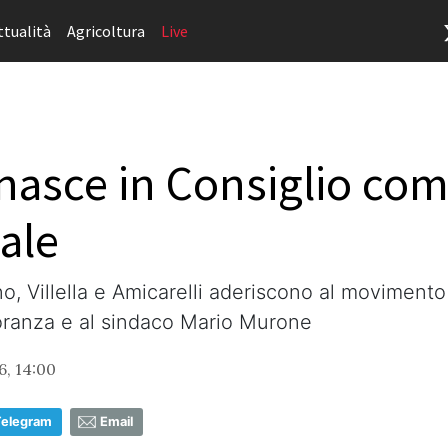
ttualità
Agricoltura
Live
nasce in Consiglio com
ale
no, Villella e Amicarelli aderiscono al moviment
oranza e al sindaco Mario Murone
6, 14:00
Telegram
Email