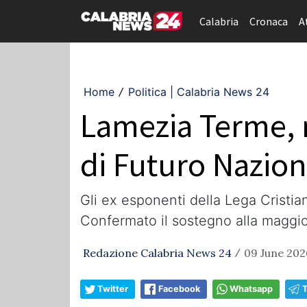
Calabria
Cronaca
A
Home
Politica | Calabria News 24
/
Lamezia Terme, 
di Futuro Nazion
Gli ex esponenti della Lega Cristia
Confermato il sostegno alla maggi
Redazione Calabria News 24
09 June 202
/
Twitter
Facebook
Whatsapp