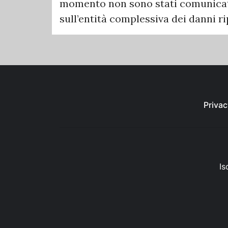
momento non sono stati comunicati u
sull’entità complessiva dei danni ri
Privac
Is