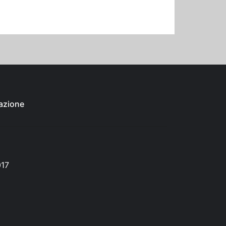
azione
017