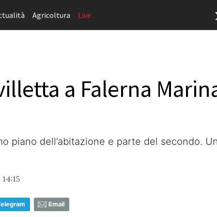
ttualità
Agricoltura
Live
villetta a Falerna Mari
o piano dell’abitazione e parte del secondo. Un
 14:15
Telegram
Email