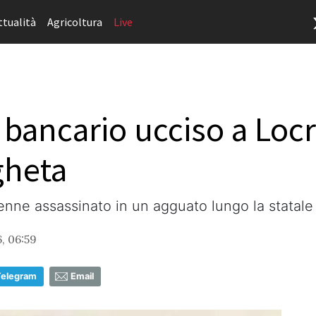
ttualità
Agricoltura
Live
 bancario ucciso a Locr
gheta
venne assassinato in un agguato lungo la statale
, 06:59
Telegram
Email