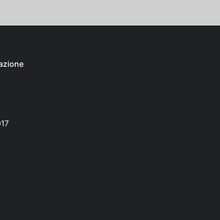
azione
017