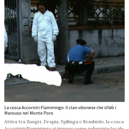
La cosca Accorinti‑Fiammingo: il clan vibonese che sfidò i
Mancuso nel Monte Poro
Attiva tra Zungri, Drapia, Spilinga e Rombiolo, la cosca
Accorinti‑Fiammingo si impose come referente locale