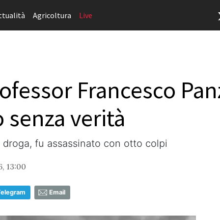
ttualità
Agricoltura
Live
rofessor Francesco Pan
o senza verità
i droga, fu assassinato con otto colpi
, 13:00
Telegram
Email