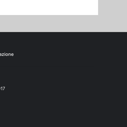
azione
017