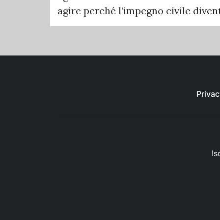
agire perché l’impegno civile dive
Privac
Is