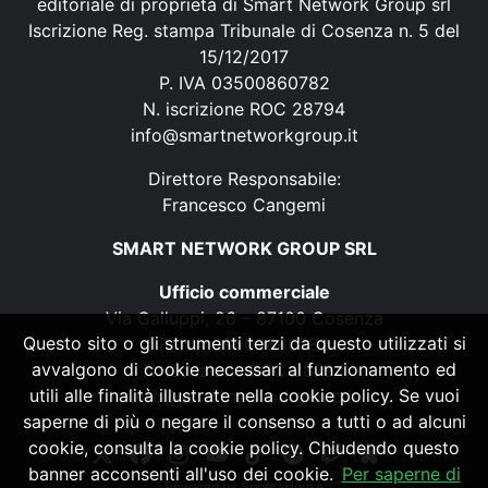
editoriale di proprietà di Smart Network Group srl
Iscrizione Reg. stampa Tribunale di Cosenza n. 5 del
15/12/2017
P. IVA 03500860782
N. iscrizione ROC 28794
info@smartnetworkgroup.it
Direttore Responsabile:
Francesco Cangemi
SMART NETWORK GROUP SRL
Ufficio commerciale
Via Galluppi, 26 – 87100 Cosenza
Questo sito o gli strumenti terzi da questo utilizzati si
P. IVA 03500860782
avvalgono di cookie necessari al funzionamento ed
N. iscrizione ROC 28794
utili alle finalità illustrate nella cookie policy. Se vuoi
info@smartnetworkgroup.it
saperne di più o negare il consenso a tutti o ad alcuni
cookie, consulta la cookie policy. Chiudendo questo
banner acconsenti all'uso dei cookie.
Per saperne di
Powered by
SpheraHouse