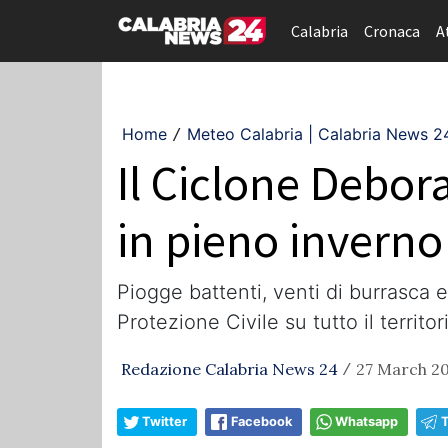
Calabria
Cronaca
A
Home
Meteo Calabria | Calabria News 2
/
Il Ciclone Debora
in pieno inverno
​Piogge battenti, venti di burrasca 
Protezione Civile su tutto il territor
Redazione Calabria News 24
27 March 20
/
Twitter
Facebook
Whatsapp