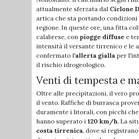
attualmente sferzata dal
Ciclone 
artica che sta portando condizioni 
regione. In queste ore, una fitta col
calabrese, con
piogge diffuse
e te
intensità il versante tirrenico e le 
confermato l'
allerta gialla
per l'i
il rischio idrogeologico.
​Venti di tempesta e m
​Oltre alle precipitazioni, il vero 
il vento. Raffiche di burrasca pro
duramente i litorali, con picchi ch
hanno superato i
120 km/h
. La si
costa tirrenica
, dove si registra