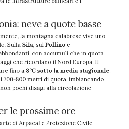
 le infrastrutture balneari e i
ponia: neve a quote basse
temente, la montagna calabrese vive uno
do. Sulla
Sila
, sul
Pollino
e
abbondanti, con accumuli che in quota
saggi che ricordano il Nord Europa. Il
ure fino a
8°C sotto la media stagionale
,
so i 700-800 metri di quota, imbiancando
non pochi disagi alla circolazione
per le prossime ore
arte di Arpacal e Protezione Civile