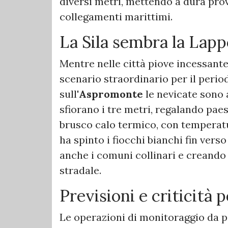
diversi metri, mettendo a dura prova
collegamenti marittimi.
​La Sila sembra la Lap
​Mentre nelle città piove incessan
scenario straordinario per il perio
sull'
Aspromonte
le nevicate sono 
sfiorano i tre metri, regalando pae
brusco calo termico, con temperat
ha spinto i fiocchi bianchi fin ver
anche i comuni collinari e creando 
stradale.
​Previsioni e criticità 
​Le operazioni di monitoraggio da p