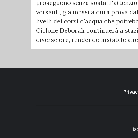
proseguono senza sosta. L'attenzion
versanti, già messi a dura prova dal
livelli dei corsi d'acqua che potreb
Ciclone Deborah continuerà a staz
diverse ore, rendendo instabile an
Privac
Is