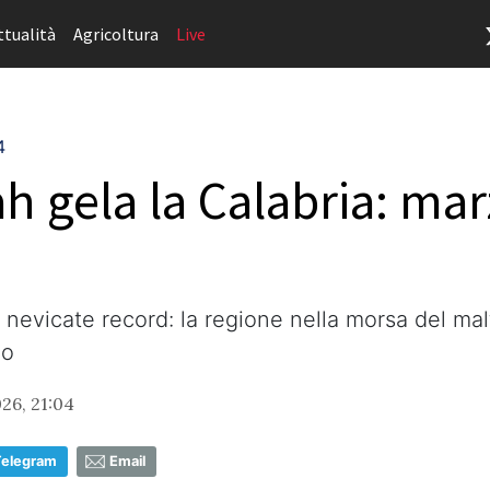
ttualità
Agricoltura
Live
4
h gela la Calabria: mar
e nevicate record: la regione nella morsa del malt
io
26, 21:04
Telegram
Email