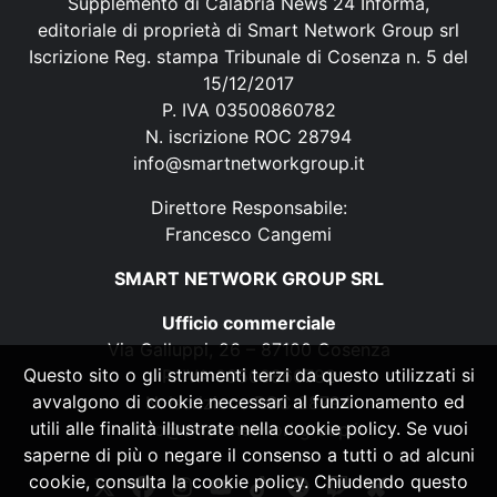
Supplemento di Calabria News 24 Informa,
editoriale di proprietà di Smart Network Group srl
Iscrizione Reg. stampa Tribunale di Cosenza n. 5 del
15/12/2017
P. IVA 03500860782
N. iscrizione ROC 28794
info@smartnetworkgroup.it
Direttore Responsabile:
Francesco Cangemi
SMART NETWORK GROUP SRL
Ufficio commerciale
Via Galluppi, 26 – 87100 Cosenza
Questo sito o gli strumenti terzi da questo utilizzati si
P. IVA 03500860782
avvalgono di cookie necessari al funzionamento ed
N. iscrizione ROC 28794
utili alle finalità illustrate nella cookie policy. Se vuoi
info@smartnetworkgroup.it
saperne di più o negare il consenso a tutti o ad alcuni
cookie, consulta la cookie policy. Chiudendo questo