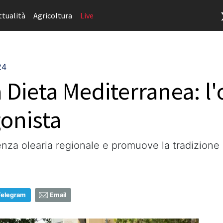
ttualità
Agricoltura
Live
24
Dieta Mediterranea: l'o
onista
lenza olearia regionale e promuove la tradizione
Telegram
Email