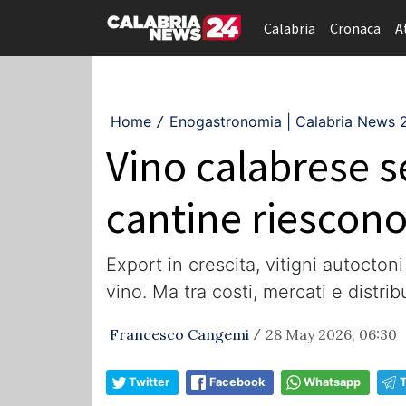
Calabria
Cronaca
A
Home
Enogastronomia | Calabria News 
/
Vino calabrese s
cantine riescon
Export in crescita, vitigni autoctoni
vino. Ma tra costi, mercati e distri
Francesco Cangemi
28 May 2026, 06:30
/
Twitter
Facebook
Whatsapp