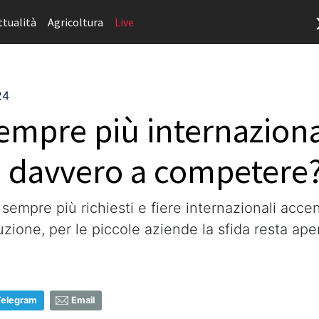
ttualità
Agricoltura
Live
24
empre più internaziona
o davvero a competere
 sempre più richiesti e fiere internazionali accend
buzione, per le piccole aziende la sfida resta ape
Telegram
Email