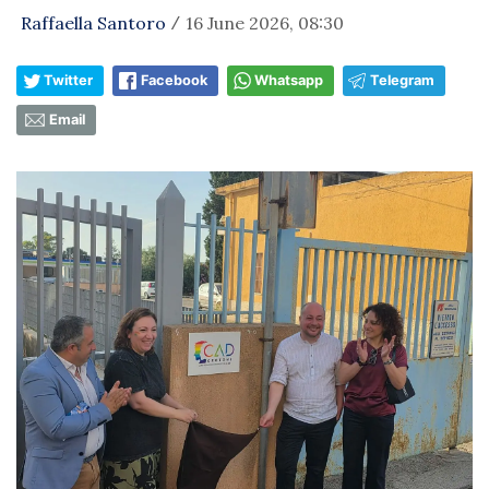
Raffaella Santoro
16 June 2026, 08:30
/
Twitter
Facebook
Whatsapp
Telegram
Email