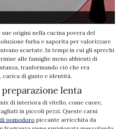
 sue origini nella cucina povera del
oluzione furba e saporita per valorizzare
enivano scartate. In tempi in cui gli sprechi
rmise alle famiglie meno abbienti di
sostanza, trasformando ciò che era
 carica di gusto e identità.
e preparazione lenta
ix di interiora di vitello, come cuore,
agliati in piccoli pezzi. Queste carni
 di pomodoro
piccante arricchita da
 cui fragranza viene sprigionata mescolando