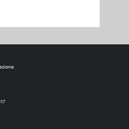
azione
017