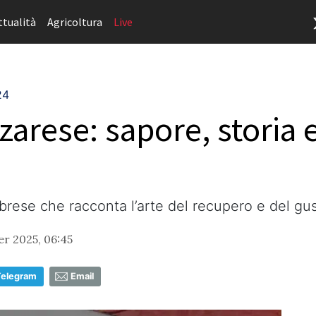
ttualità
Agricoltura
Live
24
zarese: sapore, storia e
brese che racconta l’arte del recupero e del gu
r 2025, 06:45
Telegram
Email