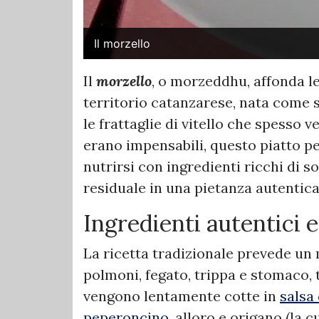
Il morzello
Il
morzello
, o morzeddhu, affonda le
territorio catanzarese, nata come s
le frattaglie di vitello che spesso v
erano impensabili, questo piatto pe
nutrirsi con ingredienti ricchi di 
residuale in una pietanza autentica,
Ingredienti autentici 
La ricetta tradizionale prevede un m
polmoni, fegato, trippa e stomaco, t
vengono lentamente cotte in
salsa
peperoncino
, alloro e origano (la