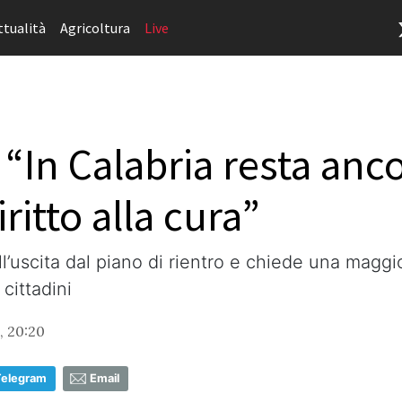
ttualità
Agricoltura
Live
 “In Calabria resta anc
iritto alla cura”
l’uscita dal piano di rientro e chiede una maggio
 cittadini
, 20:20
Telegram
Email